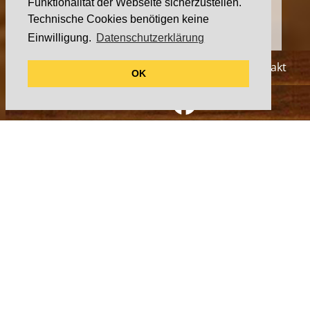
Funktionalität der Webseite sicherzustellen.
Technische Cookies benötigen keine
Einwilligung.
Datenschutzerklärung
Lieferkette
•
Impressum
•
Datenschutz
•
Kontakt
OK