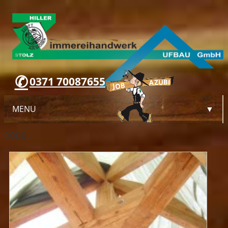
0371 70087655
MENU
▼
2009
WILLKOMMEN
UNTERNEHMEN
LEISTUNGEN