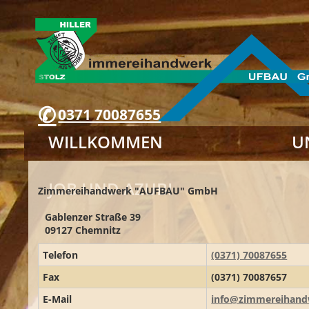
0371 70087655
WILLKOMMEN
U
JOB UND AZUBI
Zimmereihandwerk "AUFBAU" GmbH
Gablenzer Straße 39
09127 Chemnitz
Telefon
(0371) 70087655
Fax
(0371) 70087657
E-Mail
info@zimmereihand