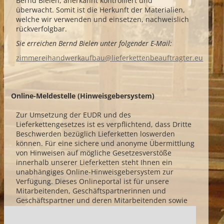
Bernd Bielen, anerkannt kontrolliert und
überwacht. Somit ist die Herkunft der Materialien,
welche wir verwenden und einsetzen, nachweislich
REFERENZEN
rückverfolgbar.
Sie erreichen Bernd Bielen unter folgender E-Mail:
JOB UND AZUBI
zimmereihandwerkaufbau@lieferkettenbeauftragter.eu
Online-Meldestelle (Hinweisgebersystem)
Zur Umsetzung der EUDR und des
Lieferkettengesetzes ist es verpflichtend, dass Dritte
Beschwerden bezüglich Lieferketten loswerden
können. Für eine sichere und anonyme Übermittlung
von Hinweisen auf mögliche Gesetzesverstöße
innerhalb unserer Lieferketten steht Ihnen ein
unabhängiges Online-Hinweisgebersystem zur
Verfügung. Dieses Onlineportal ist für unsere
Mitarbeitenden, Geschäftspartnerinnen und
Geschäftspartner und deren Mitarbeitenden sowie
Dritten zugänglich.