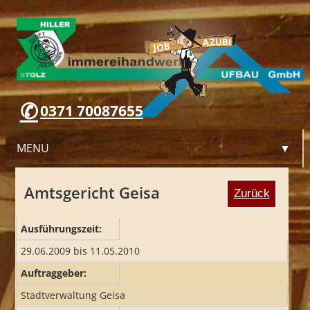
0371 70087655
MENU
▼
Amtsgericht Geisa
Zurück
WILLKOMMEN
Ausführungszeit:
UNTERNEHMEN
29.06.2009 bis 11.05.2010
Auftraggeber:
LEISTUNGEN
Stadtverwaltung Geisa