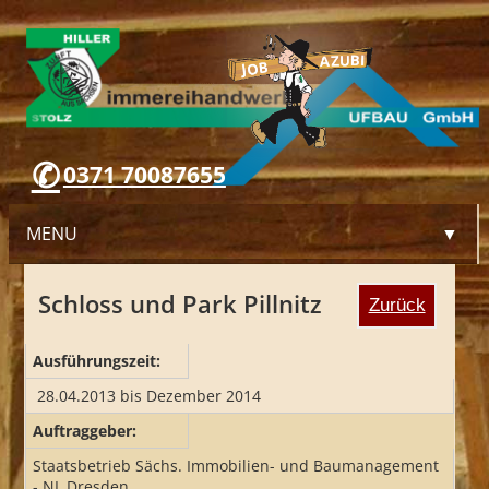
0371 70087655
MENU
▼
Schloss und Park Pillnitz
Zurück
WILLKOMMEN
Ausführungszeit:
UNTERNEHMEN
28.04.2013 bis Dezember 2014
Auftraggeber:
LEISTUNGEN
Staatsbetrieb Sächs. Immobilien- und Baumanagement
- NL Dresden