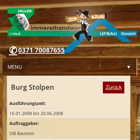
0371 70087655
MENU
▼
Burg Stolpen
Zurück
WILLKOMMEN
Ausführungszeit:
UNTERNEHMEN
16.01.2008 bis 20.06.2008
Auftraggeber:
LEISTUNGEN
SIB Bautzen