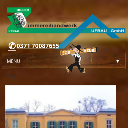
0371 70087655
MENU
▼
2006
WILLKOMMEN
UNTERNEHMEN
LEISTUNGEN